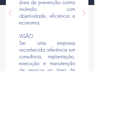
área de prevenção contra
incêndio com
objetividade, eficiência e
economia.
VISÃO
Ser uma empresa
reconhecida referência em
consultoria, implantação,
execução e manutenção
de serviços na área de
segurança contra
incêndio, com foco no
cliente e de resultados
VALORES
Ética
Foco no do cliente
Transparência
Respeito com clientes e